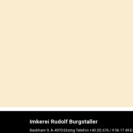
Imkerei Rudolf Burgstaller
Bankham 9,
A-4970
Eitzing
Telefon
+43 (0) 676 / 9 56 17 49
E-